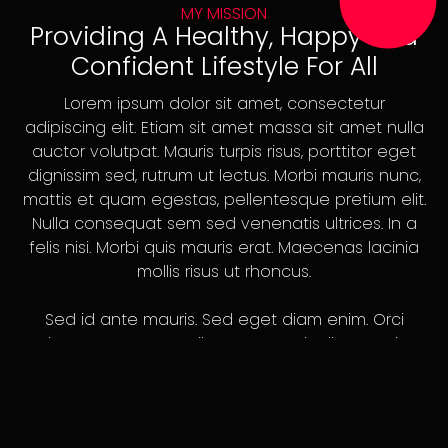
MY MISSION
Providing A Healthy, Happy And
Confident Lifestyle For All
Lorem ipsum dolor sit amet, consectetur
adipiscing elit. Etiam sit amet massa sit amet nulla
auctor volutpat. Mauris turpis risus, porttitor eget
dignissim sed, rutrum ut lectus. Morbi mauris nunc,
mattis et quam egestas, pellentesque pretium elit.
Nulla consequat sem sed venenatis ultrices. In a
felis nisi. Morbi quis mauris erat. Maecenas lacinia
mollis risus ut rhoncus.
Sed id ante mauris. Sed eget diam enim. Orci
varius natoque penatibus et magnis dis parturient
montes, nascetur ridiculus mus. Fusce vitae arcu
vel mauris dapibus consectetur sodales vitae
magna dignissim elementum dui, et scelerisque
sem consequat ac.