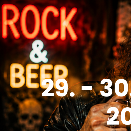
29. - 3
2