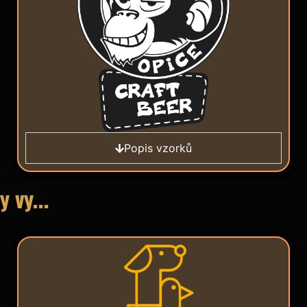
Popis vzorků
 vy...