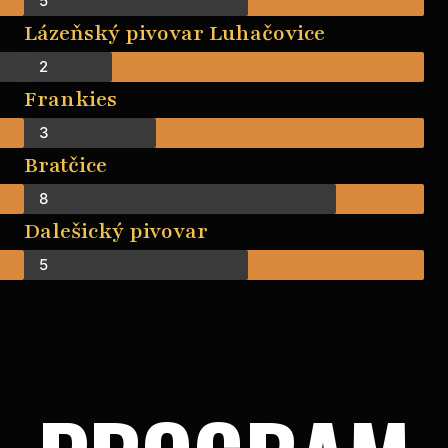
5
Lázeňský pivovar Luhačovice
2
Frankies
3
Bratčice
8
Dalešický pivovar
5