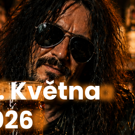
0. Května
026