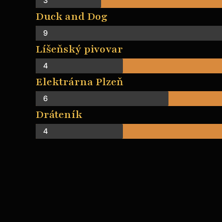
3
Duck and Dog
9
Líšeňský pivovar
4
Elektrárna Plzeň
6
Dráteník
4